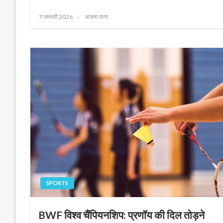
Posted
7 जनवरी 2026
अंजना राणा
on
SPORTS
BWF विश्व चैंपियनशिप: प्रणॉय की दिल तोड़ने