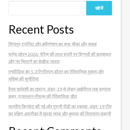
खोजें
Recent Posts
सिंगापुर ट्रांजिट और इमीग्रेशन का सच: मौका और सबक
फ्रेंच ओपन 2026: पेरिस की लाल बजरी पर दिग्गजों की बादशाहत
और नए सितारों का बेखौफ जलवा
एनवीडिया का 5.3 ट्रिलियन डॉलर का ऐतिहासिक मुकाम और
भविष्य की चुनौतियां
वैभव सूर्यवंशी का तूफान: अंडर-19 से लेकर आईपीएल तक बरपाया
कहर, राजस्थान रॉयल्स की ऐतिहासिक जीत
भारतीय क्रिकेट की नई और पुरानी पीढ़ी का दबदबा: अंडर-19 टीम
का दक्षिण अफ्रीका में सूपड़ा साफ और बुमराह की दिलचस्प कहानी