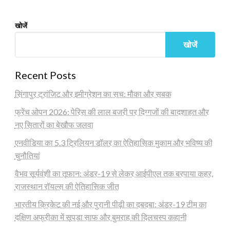
खोजें
खोजें
Recent Posts
सिंगापुर ट्रांजिट और इमीग्रेशन का सच: मौका और सबक
फ्रेंच ओपन 2026: पेरिस की लाल बजरी पर दिग्गजों की बादशाहत और
नए सितारों का बेखौफ जलवा
एनवीडिया का 5.3 ट्रिलियन डॉलर का ऐतिहासिक मुकाम और भविष्य की
चुनौतियां
वैभव सूर्यवंशी का तूफान: अंडर-19 से लेकर आईपीएल तक बरपाया कहर,
राजस्थान रॉयल्स की ऐतिहासिक जीत
भारतीय क्रिकेट की नई और पुरानी पीढ़ी का दबदबा: अंडर-19 टीम का
दक्षिण अफ्रीका में सूपड़ा साफ और बुमराह की दिलचस्प कहानी