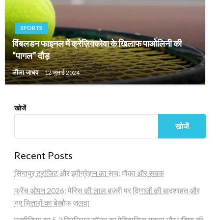
SPORTS
विंबलडन फाइनल में क्रेज़िक्कोवा के खिलाफ पाओलिनी की
“पागल” दौड़
लीला जाधव
12 जुलाई 2024
खोजें
खोजें
Recent Posts
सिंगापुर ट्रांजिट और इमीग्रेशन का सच: मौका और सबक
फ्रेंच ओपन 2026: पेरिस की लाल बजरी पर दिग्गजों की बादशाहत और
नए सितारों का बेखौफ जलवा
एनवीडिया का 5.3 ट्रिलियन डॉलर का ऐतिहासिक मुकाम और भविष्य की