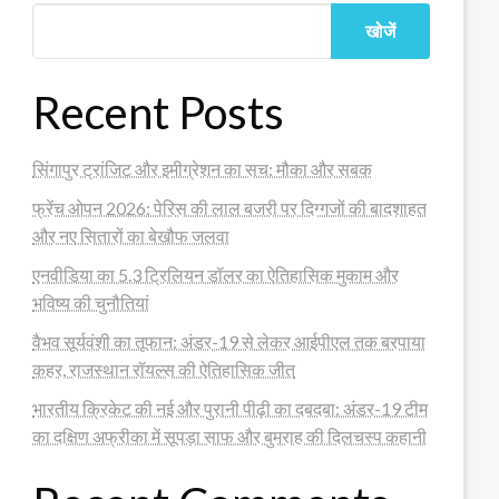
खोजें
Recent Posts
सिंगापुर ट्रांजिट और इमीग्रेशन का सच: मौका और सबक
फ्रेंच ओपन 2026: पेरिस की लाल बजरी पर दिग्गजों की बादशाहत
और नए सितारों का बेखौफ जलवा
एनवीडिया का 5.3 ट्रिलियन डॉलर का ऐतिहासिक मुकाम और
भविष्य की चुनौतियां
वैभव सूर्यवंशी का तूफान: अंडर-19 से लेकर आईपीएल तक बरपाया
कहर, राजस्थान रॉयल्स की ऐतिहासिक जीत
भारतीय क्रिकेट की नई और पुरानी पीढ़ी का दबदबा: अंडर-19 टीम
का दक्षिण अफ्रीका में सूपड़ा साफ और बुमराह की दिलचस्प कहानी