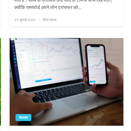
क्योंकि रश्मफोर्ड अपने लोन ट्रांसफर को…
Posted
21 जुलाई 2025
लीला जाधव
on
सियासत