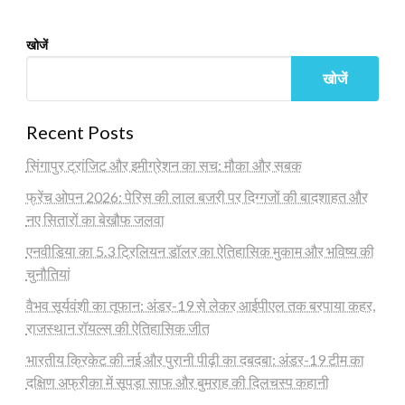
खोजें
खोजें
Recent Posts
सिंगापुर ट्रांजिट और इमीग्रेशन का सच: मौका और सबक
फ्रेंच ओपन 2026: पेरिस की लाल बजरी पर दिग्गजों की बादशाहत और
नए सितारों का बेखौफ जलवा
एनवीडिया का 5.3 ट्रिलियन डॉलर का ऐतिहासिक मुकाम और भविष्य की
चुनौतियां
वैभव सूर्यवंशी का तूफान: अंडर-19 से लेकर आईपीएल तक बरपाया कहर,
राजस्थान रॉयल्स की ऐतिहासिक जीत
भारतीय क्रिकेट की नई और पुरानी पीढ़ी का दबदबा: अंडर-19 टीम का
दक्षिण अफ्रीका में सूपड़ा साफ और बुमराह की दिलचस्प कहानी