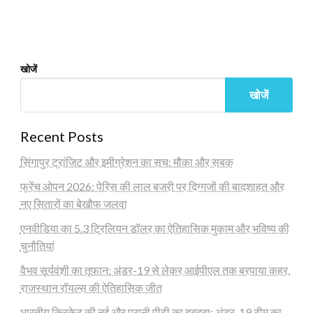
खोजें
खोजें
Recent Posts
सिंगापुर ट्रांजिट और इमीग्रेशन का सच: मौका और सबक
फ्रेंच ओपन 2026: पेरिस की लाल बजरी पर दिग्गजों की बादशाहत और
नए सितारों का बेखौफ जलवा
एनवीडिया का 5.3 ट्रिलियन डॉलर का ऐतिहासिक मुकाम और भविष्य की
चुनौतियां
वैभव सूर्यवंशी का तूफान: अंडर-19 से लेकर आईपीएल तक बरपाया कहर,
राजस्थान रॉयल्स की ऐतिहासिक जीत
भारतीय क्रिकेट की नई और पुरानी पीढ़ी का दबदबा: अंडर-19 टीम का