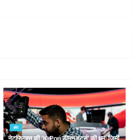
इवेंट
नेटफ्लिक्स की ‘K-Pop डीमन हंटर्स’ की धूम: जिमी