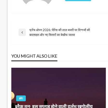
फ्रेंच ओपन 2026: पेरिस की लाल बजरी पर दिग्गजों की
पोस्ट
Previous
बादशाहत और नए सितारों का बेखौफ जलवा
Post
नेविगेशन
YOU MIGHT ALSO LIKE
इवेंट
ब्लैक मून: इस सप्ताह होने वाली दुर्लभ खगोलीय